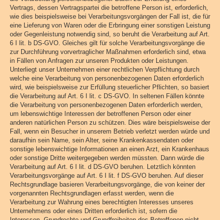
Vertrags, dessen Vertragspartei die betroffene Person ist, erforderlich,
wie dies beispielsweise bei Verarbeitungsvorgängen der Fall ist, die für
eine Lieferung von Waren oder die Erbringung einer sonstigen Leistung
oder Gegenleistung notwendig sind, so beruht die Verarbeitung auf Art.
6 I lit. b DS-GVO. Gleiches gilt für solche Verarbeitungsvorgänge die
zur Durchführung vorvertraglicher Maßnahmen erforderlich sind, etwa
in Fällen von Anfragen zur unseren Produkten oder Leistungen.
Unterliegt unser Unternehmen einer rechtlichen Verpflichtung durch
welche eine Verarbeitung von personenbezogenen Daten erforderlich
wird, wie beispielsweise zur Erfüllung steuerlicher Pflichten, so basiert
die Verarbeitung auf Art. 6 I lit. c DS-GVO. In seltenen Fällen könnte
die Verarbeitung von personenbezogenen Daten erforderlich werden,
um lebenswichtige Interessen der betroffenen Person oder einer
anderen natürlichen Person zu schützen. Dies wäre beispielsweise der
Fall, wenn ein Besucher in unserem Betrieb verletzt werden würde und
daraufhin sein Name, sein Alter, seine Krankenkassendaten oder
sonstige lebenswichtige Informationen an einen Arzt, ein Krankenhaus
oder sonstige Dritte weitergegeben werden müssten. Dann würde die
Verarbeitung auf Art. 6 I lit. d DS-GVO beruhen. Letztlich könnten
Verarbeitungsvorgänge auf Art. 6 I lit. f DS-GVO beruhen. Auf dieser
Rechtsgrundlage basieren Verarbeitungsvorgänge, die von keiner der
vorgenannten Rechtsgrundlagen erfasst werden, wenn die
Verarbeitung zur Wahrung eines berechtigten Interesses unseres
Unternehmens oder eines Dritten erforderlich ist, sofern die
Interessen, Grundrechte und Grundfreiheiten des Betroffenen nicht